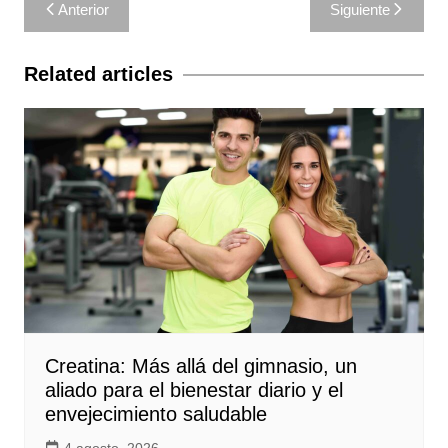
Navegación
Anterior
Siguiente
de
entradas
Related articles
Creatina: Más allá del gimnasio, un
aliado para el bienestar diario y el
envejecimiento saludable
4 agosto, 2026