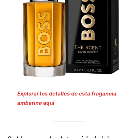
Explorar
los
detalles de esta fragancia
ambarina
aquí