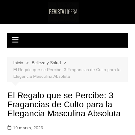
Saltar
al
Revista Ligera
El canon de la etiqueta y el lujo silencioso
contenido
Inicio
Belleza y Salud
El Regalo que se Percibe: 3 Fragancias de Culto para la
Elegancia Masculina Absoluta
El Regalo que se Percibe: 3
Fragancias de Culto para la
Elegancia Masculina Absoluta
19 marzo, 2026