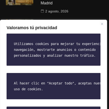
Madrid
2 agosto, 2026
La paradoja del talento sénior: El
mayor capital de conocimiento
Valoramos tú privacidad
frente a la miopía corporativa
18 julio, 2026
Utilizamos cookies para mejorar tu experiencia d
navegación, 
mostrarte anuncios o contenido 
Más Comentado
personalizados y analizar nuestro tráfico. 
Creatina: Más allá del gimnasio, un
aliado para el bienestar diario y el
envejecimiento saludable
4 agosto, 2026
Al hacer clic en "Aceptar todo", aceptas nuestr
o
uso de cookies.
La Diplomacia de la Joyería
Minimalista
3 marzo, 2026