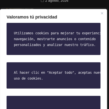
2 agosto, 2026
La paradoja del talento sénior: El
mayor capital de conocimiento
Valoramos tú privacidad
frente a la miopía corporativa
18 julio, 2026
Utilizamos cookies para mejorar tu experiencia d
navegación, 
mostrarte anuncios o contenido 
Más Comentado
personalizados y analizar nuestro tráfico. 
Creatina: Más allá del gimnasio, un
aliado para el bienestar diario y el
envejecimiento saludable
4 agosto, 2026
Al hacer clic en "Aceptar todo", aceptas nuestr
o
uso de cookies.
La Diplomacia de la Joyería
Minimalista
3 marzo, 2026
Cadaqués: La Resistencia